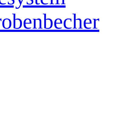
robenbecher
 Kulturgefäß
en
er