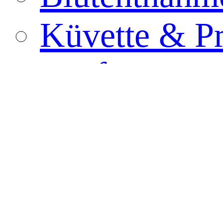
Küvette & P
Tupfer
Biologisches
PCR-Röhrch
Probenbehält