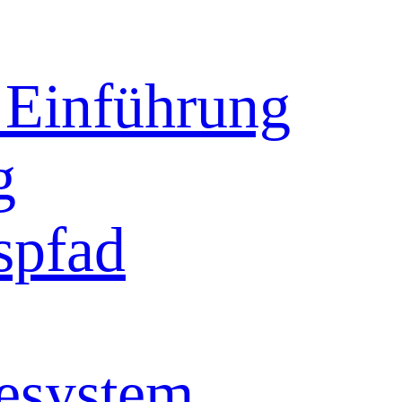
inführung
g
spfad
esystem