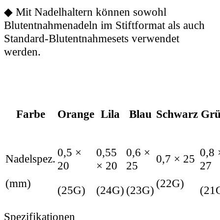
◆
Mit Nadelhaltern können sowohl
Blutentnahmenadeln im Stiftformat als auch
Standard-Blutentnahmesets verwendet
werden.
Farbe
Orange
Lila
Blau
Schwarz
Gr
0,5 ×
0,55
0,6 ×
0,8 
Nadelspez.
0,7 × 25
20
× 20
25
27
(mm)
(22G)
(25G)
(24G)
(23G)
(21
Spezifikationen