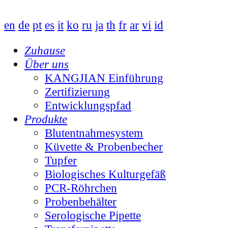
en
de
pt
es
it
ko
ru
ja
th
fr
ar
vi
id
Zuhause
Über uns
KANGJIAN Einführung
Zertifizierung
Entwicklungspfad
Produkte
Blutentnahmesystem
Küvette & Probenbecher
Tupfer
Biologisches Kulturgefäß
PCR-Röhrchen
Probenbehälter
Serologische Pipette