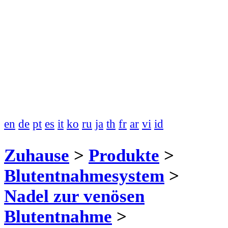
en
de
pt
es
it
ko
ru
ja
th
fr
ar
vi
id
Zuhause
>
Produkte
>
Blutentnahmesystem
>
Nadel zur venösen
Blutentnahme
>