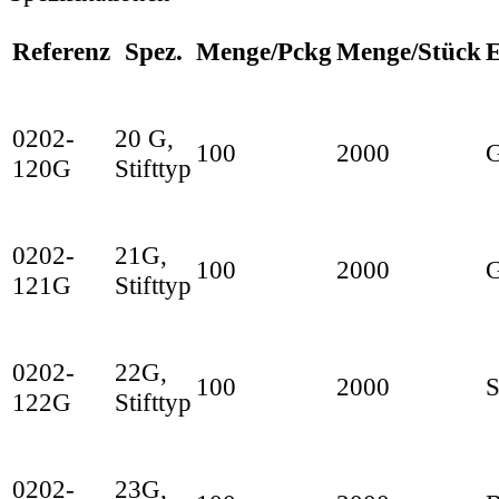
Referenz
Spez.
Menge/Pckg
Menge/Stück
E
0202-
20 G,
100
2000
G
120G
Stifttyp
0202-
21G,
100
2000
121G
Stifttyp
0202-
22G,
100
2000
S
122G
Stifttyp
0202-
23G,