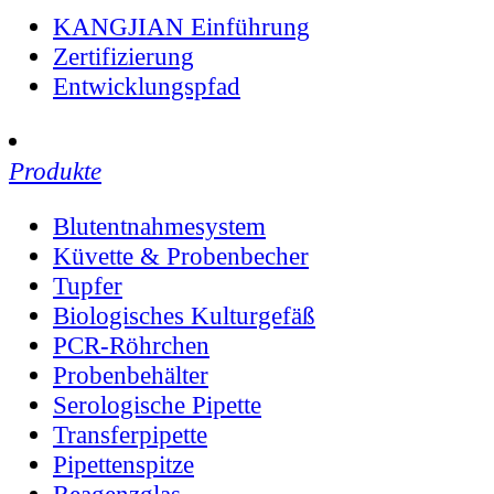
KANGJIAN Einführung
Zertifizierung
Entwicklungspfad
Produkte
Blutentnahmesystem
Küvette & Probenbecher
Tupfer
Biologisches Kulturgefäß
PCR-Röhrchen
Probenbehälter
Serologische Pipette
Transferpipette
Pipettenspitze