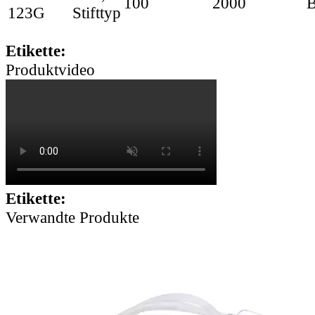
100
2000
B
123G
Stifttyp
Etikette:
Produktvideo
Etikette:
Verwandte Produkte