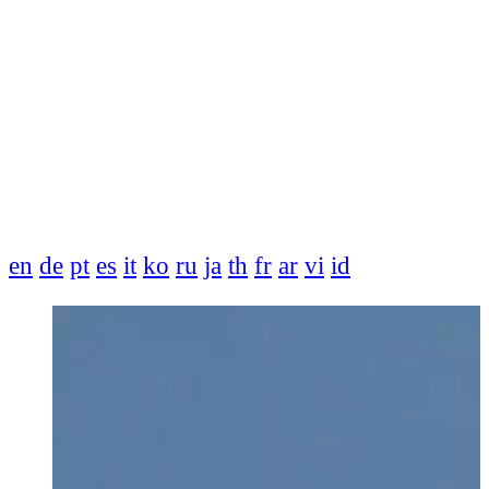
en
de
pt
es
it
ko
ru
ja
th
fr
ar
vi
id