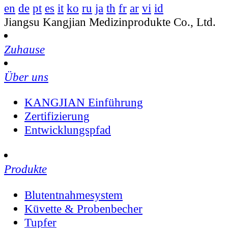
en
de
pt
es
it
ko
ru
ja
th
fr
ar
vi
id
Jiangsu Kangjian Medizinprodukte Co., Ltd.
Zuhause
Über uns
KANGJIAN Einführung
Zertifizierung
Entwicklungspfad
Produkte
Blutentnahmesystem
Küvette & Probenbecher
Tupfer