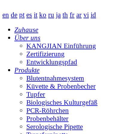
en
de
pt
es
it
ko
ru
ja
th
fr
ar
vi
id
Zuhause
Über uns
KANGJIAN Einführung
Zertifizierung
Entwicklungspfad
Produkte
Blutentnahmesystem
Küvette & Probenbecher
Tupfer
Biologisches Kulturgefäß
PCR-Röhrchen
Probenbehälter
Serologische Pipette