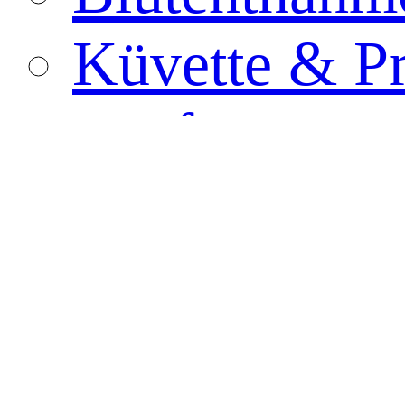
Küvette & P
Tupfer
Biologisches
PCR-Röhrch
Probenbehält