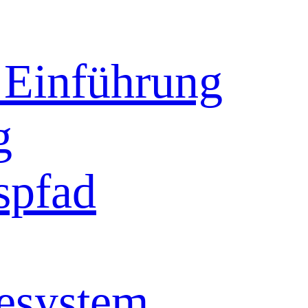
inführung
g
spfad
esystem