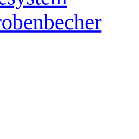
robenbecher
 Kulturgefäß
en
er