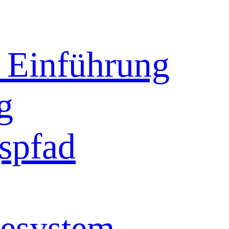
Einführung
g
spfad
esystem