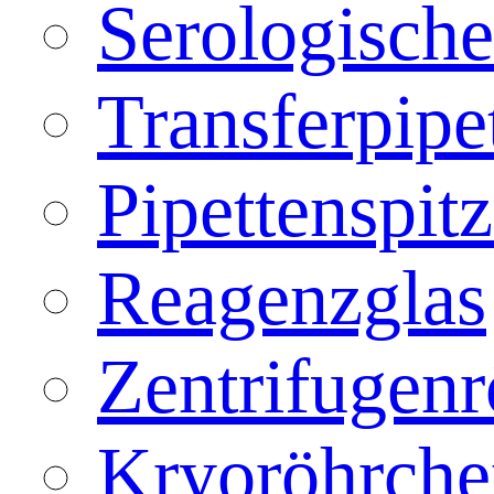
Serologische
Transferpipe
Pipettenspit
Reagenzglas
Zentrifugen
Kryoröhrche