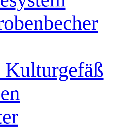
robenbecher
 Kulturgefäß
en
ter