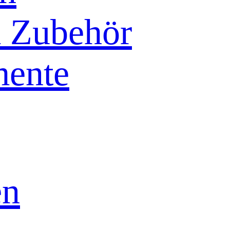
& Zubehör
mente
en