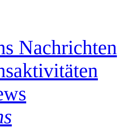
s Nachrichten
saktivitäten
ews
ns