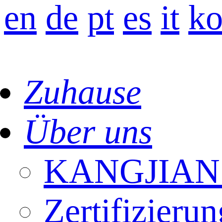
en
de
pt
es
it
k
Zuhause
Über uns
KANGJIAN 
Zertifizierun