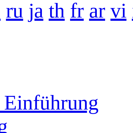
o
ru
ja
th
fr
ar
vi
Einführung
g