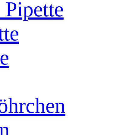
 Pipette
tte
ze
röhrchen
n