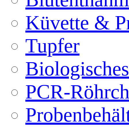
Küvette & P
Tupfer
Biologisches
PCR-Röhrch
Probenbehäl